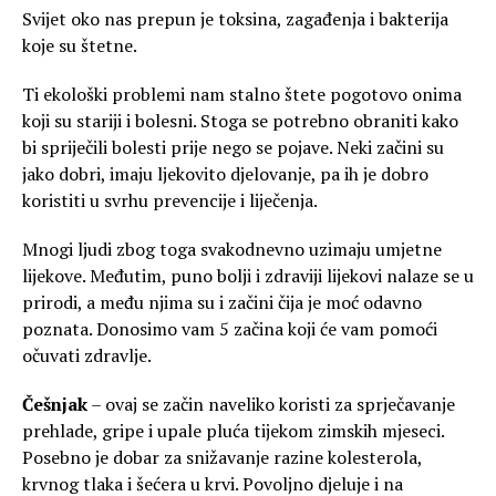
Svijet oko nas prepun je toksina, zagađenja i bakterija
koje su štetne.
Ti ekološki problemi nam stalno štete pogotovo onima
koji su stariji i bolesni. Stoga se potrebno obraniti kako
bi spriječili bolesti prije nego se pojave. Neki začini su
jako dobri, imaju ljekovito djelovanje, pa ih je dobro
koristiti u svrhu prevencije i liječenja.
Mnogi ljudi zbog toga svakodnevno uzimaju umjetne
lijekove. Međutim, puno bolji i zdraviji lijekovi nalaze se u
prirodi, a među njima su i začini čija je moć odavno
poznata. Donosimo vam 5 začina koji će vam pomoći
očuvati zdravlje.
Češnjak
– ovaj se začin naveliko koristi za sprječavanje
prehlade, gripe i upale pluća tijekom zimskih mjeseci.
Posebno je dobar za snižavanje razine kolesterola,
krvnog tlaka i šećera u krvi. Povoljno djeluje i na