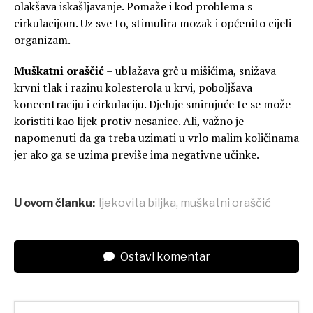
olakšava iskašljavanje. Pomaže i kod problema s
cirkulacijom. Uz sve to, stimulira mozak i općenito cijeli
organizam.
Muškatni oraščić
– ublažava grč u mišićima, snižava
krvni tlak i razinu kolesterola u krvi, poboljšava
koncentraciju i cirkulaciju. Djeluje smirujuće te se može
koristiti kao lijek protiv nesanice. Ali, važno je
napomenuti da ga treba uzimati u vrlo malim količinama
jer ako ga se uzima previše ima negativne učinke.
U ovom članku:
ljekovita biljka
,
muškatni oraščić
Ostavi komentar