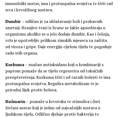
imunološki sustav, ima i protuupalna svojstva te štiti rad
srca i krvožilnog sustava.
Đumbir
– odličan je za ublažavanje boli i probavnih
smetnji. Hranjive tvari iz hrane se lakše apsorbiraju u
organizmu ukoliko se u jelo dodaje đumbir. Kao i češnja,
vrlo je upotrebljiv prilikom zimskih mjeseca za zaštitu
od viroza i gripe. Daje energiju cijelom tijelu te pogoduje
radu svih organa.
Kurkuma
– snažan antioksidans koji u kombinaciji s
paprom pomaže da se tijelo regenerira od toksičnih
preopterećenja. Kurkuma štiti i od raznih bolesti te ima
protuupalna svojstva. Regulira metabolizam te je
prirodni lijek protiv bolova.
Ružmarin
– pomaže u krvotoku te stimulira i čisti
živčani sustav koji je jedan od najvažnijih sustava u
ljudskom tijelu. Odlično djeluje protiv bakterija te