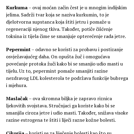
Kurkuma
– ovaj moćan začin čest je u mnogim indijskim
jelima. Sadrži tvar koja se naziva kurkumin, to je
djelotvorna supstanca koja štiti jetru i pomaže u
regeneraciji njenog tkiva. Također, potiče čišćenje
toksina iz tijela čime se smanjuje opterećenje rada jetre.
Pepermint
– odavno se koristi za probavu i postizanje
osvježavajućeg daha. On opušta žuč i omogućava
povećanje protoka žuči kako bi se smanjio udio masti u
tijelu. Uz to, pepermint pomaže smanjiti razine
nezdravog LDL kolesterola te podržava funkcije bubrega
i mjehura.
Maslačak
– ova skromna biljka je zapravo riznica
ljekovitih svojstava. Stručnjaci ga koriste kako bi se
smanjila ciroza jetre i udio masti. Također, snižava visoke
razine estrogena te štiti i liječi razne kožne bolesti.
Cikorija
– koristi se za liječenje bolesti kao što su