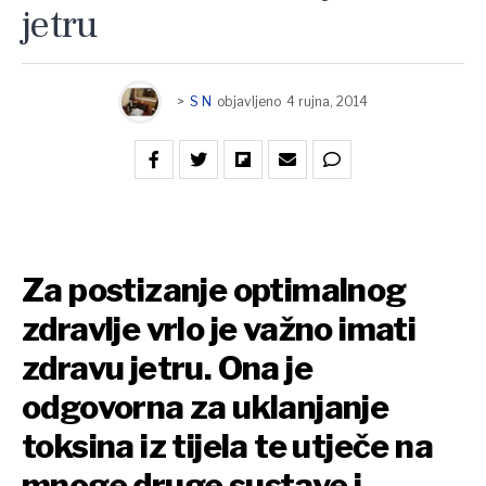
jetru
>
S N
objavljeno
4 rujna, 2014
Za postizanje optimalnog
zdravlje vrlo je važno imati
zdravu jetru. Ona je
odgovorna za uklanjanje
toksina iz tijela te utječe na
mnoge druge sustave i