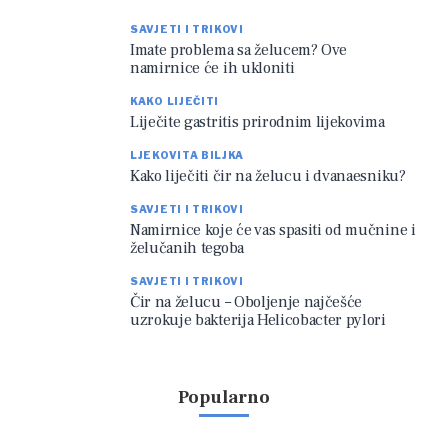
SAVJETI I TRIKOVI
Imate problema sa želucem? Ove
namirnice će ih ukloniti
KAKO LIJEČITI
Liječite gastritis prirodnim lijekovima
LJEKOVITA BILJKA
Kako liječiti čir na želucu i dvanaesniku?
SAVJETI I TRIKOVI
Namirnice koje će vas spasiti od mučnine i
želučanih tegoba
SAVJETI I TRIKOVI
Čir na želucu – Oboljenje najčešće
uzrokuje bakterija Helicobacter pylori
Popularno