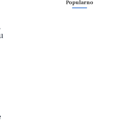
Popularno
,
u
e