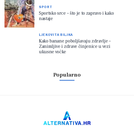
SPORT
Sportsko srce – što je to zapravo i kako
nastaje
LJEKOVITA BILJKA
Kako banane poboljšavaju zdravlje –
Zanimljive i zdrave činjenice u vezi
ukusne voćke
Popularno