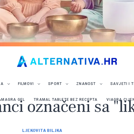
JA
FILMOVI
SPORT
ZNANOST
SAVJETI I 
anci označeni sa "l
AMAGRA GEL
TRAMAL TABLETE BEZ RECEPTA
VIAGRA CIJE
LJEKOVITA BILJKA