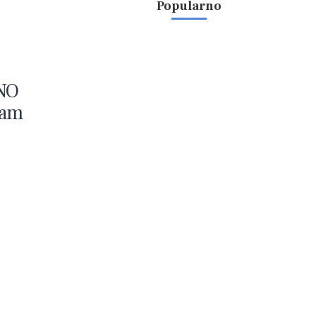
Popularno
ENO
vam