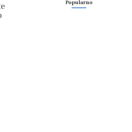
Popularno
te
o