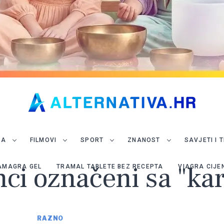
JA
FILMOVI
SPORT
ZNANOST
SAVJETI I 
nci označeni sa "k
AMAGRA GEL
TRAMAL TABLETE BEZ RECEPTA
VIAGRA CIJE
RAZNO