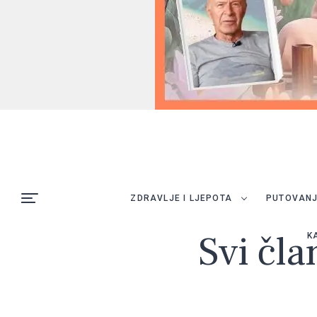
ZDRAVLJE I LJEPOTA
PUTOVAN
Svi čla
K