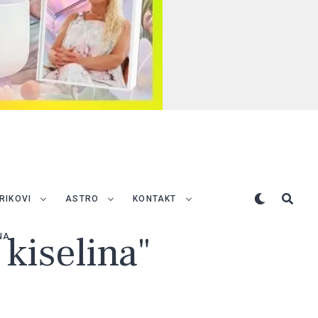
TRIKOVI
ASTRO
KONTAKT
 kiselina"
NA