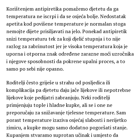
Korištenjem antipiretika pomažemo djetetu da ga
temperatura ne iscrpi i da se osjeća bolje. Nedostatak
apetita kod povišene temperature je normalan stoga
nemojte dijete prisiljavati na jelo. Ponekad antipiretik
snizi temperaturu tek za koji djelić stupnja i to nije
razlog za zabrinutost jer je visoka temperatura koja je
uporna i otporna znak određene zarazne moći uzročnika
i njegove sposobnosti da pokrene upalni proces, a to
samo po sebi nije opasno.
Roditelji često griješe u strahu od posljedica ili
komplikacija pa djetetu daju jače lijekove ili nepotrebne
lijekove koje pedijatri zabranjuju. Neki roditelji
primjenjuju tople i hladne kupke, ali se i one ne
preporučaju za snižavanje tjelesne temperature. Sam
porast temperature izaziva osjećaj slabosti i nerijetko
zimicu, a kupke mogu samo dodatno pogoršati stanje.
Kupanjem stvaramo suprotan učinak i umjesto da