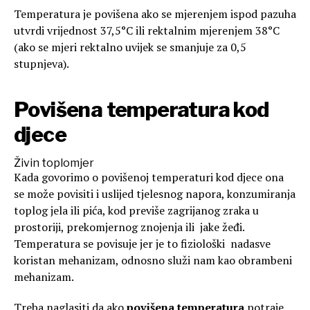
Temperatura je povišena ako se mjerenjem ispod pazuha
utvrdi vrijednost 37,5°C ili rektalnim mjerenjem 38°C
(ako se mjeri rektalno uvijek se smanjuje za 0,5
stupnjeva).
Povišena temperatura kod
djece
Živin toplomjer
Kada govorimo o povišenoj temperaturi kod djece ona
se može povisiti i uslijed tjelesnog napora, konzumiranja
toplog jela ili pića, kod previše zagrijanog zraka u
prostoriji, prekomjernog znojenja ili jake žeđi.
Temperatura se povisuje jer je to fiziološki nadasve
koristan mehanizam, odnosno služi nam kao obrambeni
mehanizam.
Treba naglasiti da ako
povišena temperatura
potraje