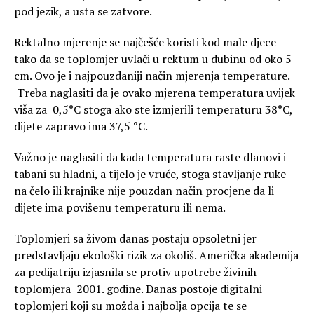
pod jezik, a usta se zatvore.
Rektalno mjerenje se najčešće koristi kod male djece
tako da se toplomjer uvlači u rektum u dubinu od oko 5
cm. Ovo je i najpouzdaniji način mjerenja temperature.
Treba naglasiti da je ovako mjerena temperatura uvijek
viša za 0,5°C stoga ako ste izmjerili temperaturu 38°C,
dijete zapravo ima 37,5 °C.
Važno je naglasiti da kada temperatura raste dlanovi i
tabani su hladni, a tijelo je vruće, stoga stavljanje ruke
na čelo ili krajnike nije pouzdan način procjene da li
dijete ima povišenu temperaturu ili nema.
Toplomjeri sa živom danas postaju opsoletni jer
predstavljaju ekološki rizik za okoliš. Američka akademija
za pedijatriju izjasnila se protiv upotrebe živinih
toplomjera 2001. godine. Danas postoje digitalni
toplomjeri koji su možda i najbolja opcija te se