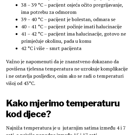
38 – 39 °C – pacijent osjeća očito pregrijavanje,
ima potrebu za odmorom
39 – 40 °C – pacijent je bolestan, odmara se
40 – 41 °C – pacijent počinje imati halucinacije
41 – 42 °C – pacijent ima halucinacije, gotovo ne
primjećuje okolinu, pada u komu
42 °C i više – smrt pacijenta
Važno je napomenuti da je znanstveno dokazano da
povišena tjelesna temperatura ne uzrokuje komplikacije
i ne ostavlja posljedice, osim ako se radi o temperaturi
višoj od 43°C.
Kako mjerimo temperaturu
kod djece?
Najniža temperatura je u jutarnjim satima između 4 i 7
sati, a najviša popodne između 15 i 17 sati.