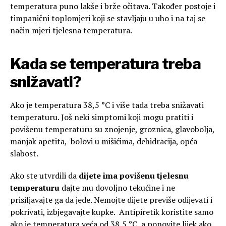
temperatura puno lakše i brže očitava. Također postoje i
timpanični toplomjeri koji se stavljaju u uho i na taj se
način mjeri tjelesna temperatura.
Kada se temperatura treba
snižavati?
Ako je temperatura 38,5 °C i više tada treba snižavati
temperaturu. Još neki simptomi koji mogu pratiti i
povišenu temperaturu su znojenje, groznica, glavobolja,
manjak apetita, bolovi u mišićima, dehidracija, opća
slabost.
Ako ste utvrdili da
dijete ima povišenu tjelesnu
temperaturu
dajte mu dovoljno tekućine i ne
prisiljavajte ga da jede. Nemojte dijete previše odijevati i
pokrivati, izbjegavajte kupke. Antipiretik koristite samo
ako je temperatura veća od 38,5 °C, a ponovite lijek ako