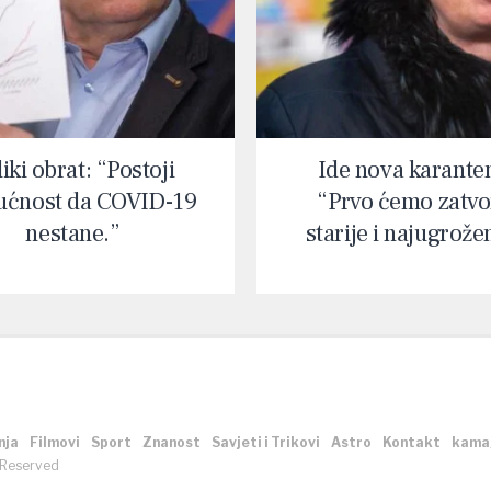
iki obrat: “Postoji
Ide nova karante
ćnost da COVID-19
“Prvo ćemo zatvor
nestane.”
starije i najugrože
nja
Filmovi
Sport
Znanost
Savjeti i Trikovi
Astro
Kontakt
kama
 Reserved