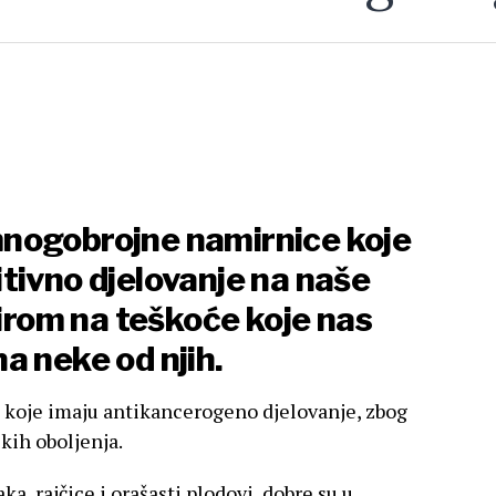
nogobrojne namirnice koje
tivno djelovanje na naše
zirom na teškoće koje nas
a neke od njih.
koje imaju antikancerogeno djelovanje, zbog
ških oboljenja.
a, rajčice i orašasti plodovi, dobre su u