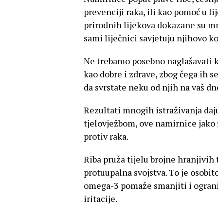
prevenciji raka, ili kao pomoć u l
prirodnih lijekova dokazane su mno
sami liječnici savjetuju njihovo 
Ne trebamo posebno naglašavati 
kao dobre i zdrave, zbog čega ih s
da svrstate neku od njih na vaš d
Rezultati mnogih istraživanja daju
tjelovježbom, ove namirnice jako
protiv raka.
Riba pruža tijelu brojne hranjivih 
protuupalna svojstva. To je osobito
omega-3 pomaže smanjiti i ogranič
iritacije.