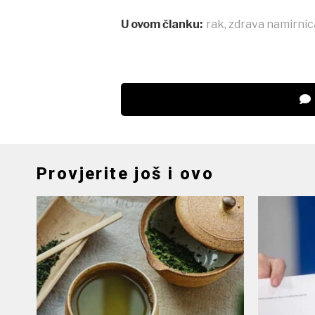
U ovom članku:
rak
,
zdrava namirnic
Provjerite još i ovo