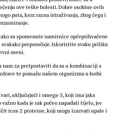
iječenju ove teške bolesti. Dobre osobine ovih
go puta, kroz razna istraživanja, zbog čega i
konzumiranje.
kako su spomenute namirnice općeprihvaćene
e svakako preporučuje. Iskoristite svaku priliku
nevni meni.
 nam za pretpostaviti da su u kombinaciji s
 zdrave te pomažu našem organizmu u borbi
tvari, uključujući i omega-3, koji ima jaka
 važno kada je rak počeo napadati tijelo, jer
it icox-2 proteine, koji mogu izazvati upale i