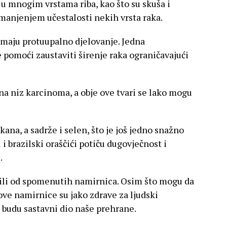
 u mnogim vrstama riba, kao što su skuša i
smanjenjem učestalosti nekih vrsta raka.
 imaju protuupalno djelovanje. Jedna
pomoći zaustaviti širenje raka ograničavajući
na niz karcinoma, a obje ove tvari se lako mogu
kana, a sadrže i selen, što je još jedno snažno
 i brazilski oraščići potiču dugovječnost i
.
mili od spomenutih namirnica. Osim što mogu da
ove namirnice su jako zdrave za ljudski
 budu sastavni dio naše prehrane.