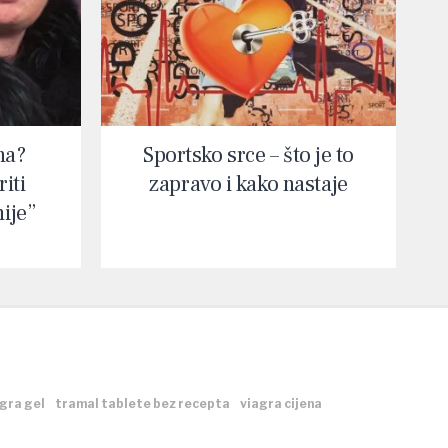
na?
Sportsko srce – što je to
iti
zapravo i kako nastaje
nije”
gra gel
tramal tablete bez recepta
viagra cijena