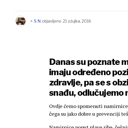
>
S N
objavljeno
21 ožujka, 2016
Danas su poznate m
imaju određeno pozi
zdravlje, pa se s ob
snađu, odlučujemo n
Ovdje ćemo spomenuti namirnice 
čega su jako dobre u prevenciji te
Namirnice poput plave ribe, češnjak