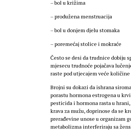
– bol u križima
– produžena menstruacija
– bol u donjem djelu stomaka
– poremećaj stolice i mokraće
Često se desi da trudnice dobiju s
mjesecu trudnoće pojačava lučen
raste pod utjecajem veće količin
Brojni su dokazi da ishrana siro
porastu hormona estrogena u krvi.
pesticida i hormona rasta u hrani, 
krava za mužu, doprinose da se kr
prerađevine unose u organizam g
metabolizma interferiraju sa žen