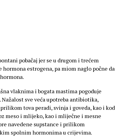
pontani pobačaj jer se u drugom i trećem
je hormona estrogena, pa miom naglo počne da
e hormona.
mašna vlaknima i bogata mastima pogoduje
 Nažalost sve veća upotreba antibiotika,
prilikom tova peradi, svinja i goveda, kao i kod
oz meso i mlijeko, kao i mliječne i mesne
ore navedene supstance i prilikom
skim spolnim hormonima u crijevima.