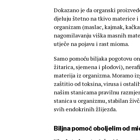
Dokazano je da organski proizvede
djeluju štetno na tkivo materice 
organizam (maslac, kajmak, kačkav
nagomilavanju viška masnih mater
utječe na pojavu i rast mioma.
Samo pomoću biljaka pogotovu onih
žitarica, sjemena i plodovi), nera
materija iz organizma. Moramo izg
zaštitio od toksina, virusa i ost
našim stanicama pravilnu razmjenu
stanica u organizmu, stabilan živč
svih endokrinih žlijezda.
Biljna pomoć oboljelim od m