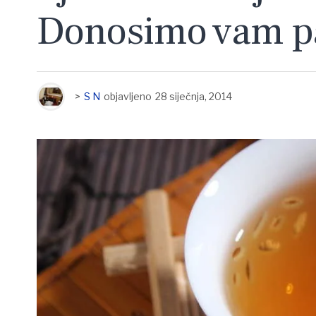
Donosimo vam par
>
S N
objavljeno
28 siječnja, 2014