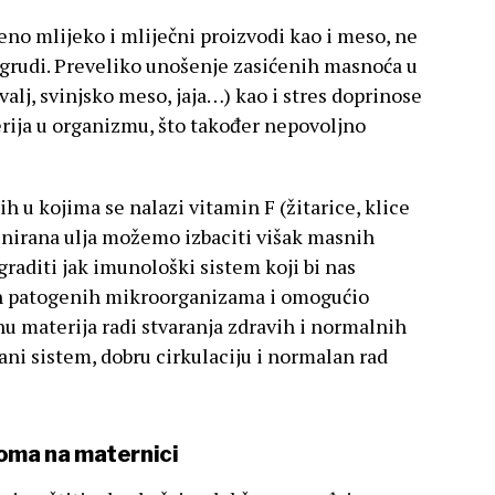
no mlijeko i mliječni proizvodi kao i meso, ne
i grudi. Preveliko unošenje zasićenih masnoća u
alj, svinjsko meso, jaja…) kao i stres doprinose
ija u organizmu, što također nepovoljno
 u kojima se nalazi vitamin F (žitarice, klice
finirana ulja možemo izbaciti višak masnih
raditi jak imunološki sistem koji bi nas
alih patogenih mikroorganizama i omogućio
 materija radi stvaranja zdravih i normalnih
ani sistem, dobru cirkulaciju i normalan rad
ioma na maternici