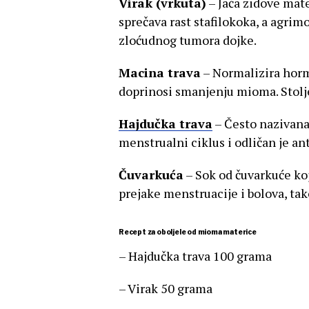
Virak (vrkuta)
– Jača zidove mate
sprečava rast stafilokoka, a agrim
zloćudnog tumora dojke.
Macina trava
– Normalizira horm
doprinosi smanjenju mioma. Stolje
Hajdučka trava
– Često nazivana 
menstrualni ciklus i odličan je ant
Čuvarkuća
– Sok od čuvarkuće koj
prejake menstruacije i bolova, ta
Recept za oboljele od mioma materice
– Hajdučka trava 100 grama
– Virak 50 grama