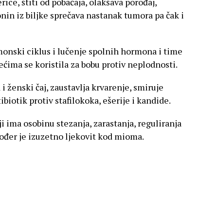
rice, štiti od pobačaja, olakšava porođaj,
onin iz biljke sprečava nastanak tumora pa čak i
onski ciklus i lučenje spolnih hormona i time
ćima se koristila za bobu protiv neplodnosti.
i ženski čaj, zaustavlja krvarenje, smiruje
ibiotik protiv stafilokoka, ešerije i kandide.
i ima osobinu stezanja, zarastanja, reguliranja
kođer je izuzetno ljekovit kod mioma.