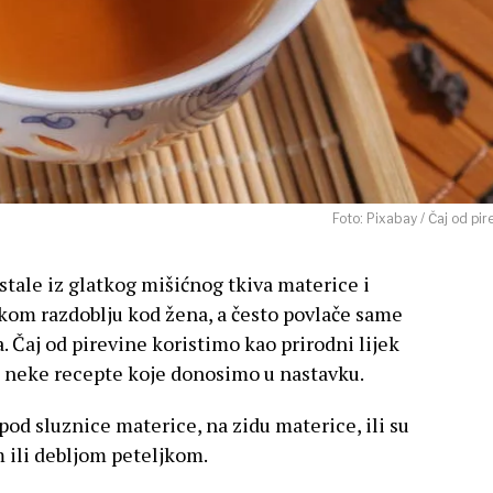
Foto: Pixabay / Čaj od pir
tale iz glatkog mišićnog tkiva materice i
jskom razdoblju kod žena, a često povlače same
. Čaj od pirevine koristimo kao prirodni lijek
e neke recepte koje donosimo u nastavku.
pod sluznice materice, na zidu materice, ili su
m ili debljom peteljkom.