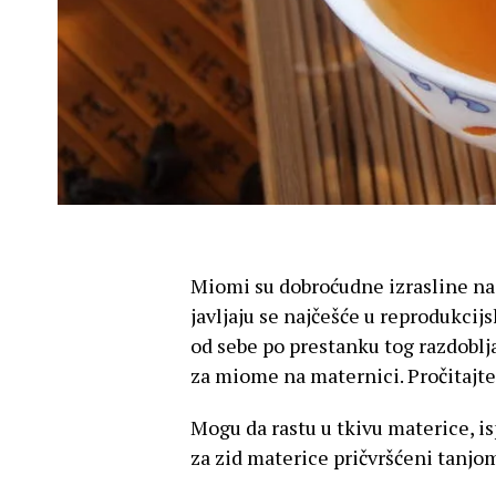
Miomi su dobroćudne izrasline nas
javljaju se najčešće u reprodukci
od sebe po prestanku tog razdoblja
za miome na maternici. Pročitajt
Mogu da rastu u tkivu materice, is
za zid materice pričvršćeni tanjo