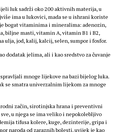
jeli luk sadrži oko 200 aktivnih materija, u
više ima u lukovici, mada se u ishrani koriste
luk je bogat vitaminima i mineralima: adenozin,
a, biljne masti, vitamin A, vitamin B1 i B2,
ulja, jod, kalij, kalcij, selen, sumpor i fosfor.
kao dodatak jelima, ali i kao sredstvo za čuvanje
spravljali mnoge lijekove na bazi bijelog luka.
 luk se smatra univerzalnim lijekom za mnoge
rodni začin, sirotinjska hrana i preventivni
za sve, u njega se ima veliko i nepokolebljivo
emija tifusa kolere, kuge, dezinterije, gripa i
mor naroda od zaraznih bolesti, uvijek je kao