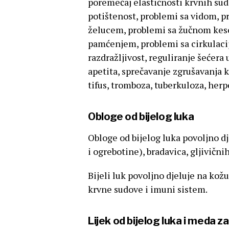
poremećaj elastičnosti krvnih sudo
potištenost, problemi sa vidom, p
želucem, problemi sa žučnom keso
pamćenjem, problemi sa cirkulacij
razdražljivost, reguliranje šećera
apetita, sprečavanje zgrušavanja kr
tifus, tromboza, tuberkuloza, herp
Obloge od bijelog luka
Obloge od bijelog luka povoljno dj
i ogrebotine), bradavica, gljivičn
Bijeli luk povoljno djeluje na kožu
krvne sudove i imuni sistem.
Lijek od bijelog luka i meda za