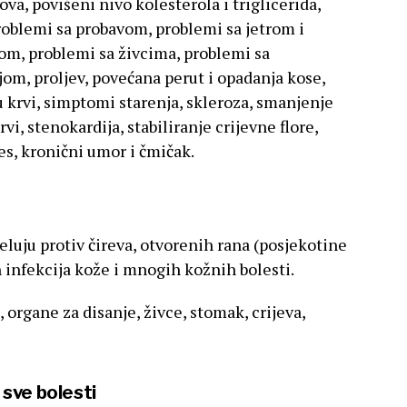
va, povišeni nivo kolesterola i triglicerida,
roblemi sa probavom, problemi sa jetrom i
m, problemi sa živcima, problemi sa
om, proljev, povećana perut i opadanja kose,
 u krvi, simptomi starenja, skleroza, smanjenje
vi, stenokardija, stabiliranje crijevne flore,
es, kronični umor i čmičak.
eluju protiv čireva, otvorenih rana (posjekotine
ih infekcija kože i mnogih kožnih bolesti.
, organe za disanje, živce, stomak, crijeva,
 sve bolesti