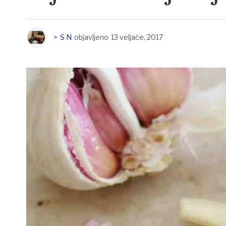
>
S N
objavljeno
13 veljače, 2017