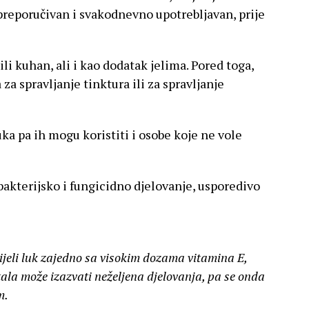
preporučivan i svakodnevno upotrebljavan, prije
v ili kuhan, ali i kao dodatak jelima. Pored toga,
 za spravljanje tinktura ili za spravljanje
uka pa ih mogu koristiti i osobe koje ne vole
bakterijsko i fungicidno djelovanje, usporedivo
ijeli luk zajedno sa visokim dozama vitamina E,
tala može izazvati neželjena djelovanja, pa se onda
m.