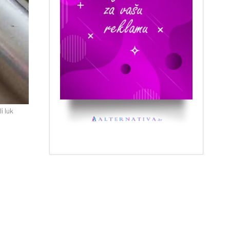
li luk