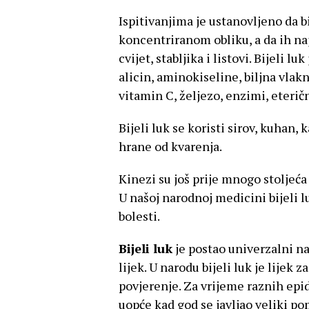
Ispitivanjima je ustanovljeno da bi
koncentriranom obliku, a da ih naj
cvijet, stabljika i listovi. Bijeli 
alicin, aminokiseline, biljna vlakn
vitamin C, željezo, enzimi, eterična 
Bijeli luk se koristi sirov, kuhan, 
hrane od kvarenja.
Kinezi su još prije mnogo stoljeća 
U našoj narodnoj medicini bijeli
bolesti.
Bijeli luk
je postao univerzalni na
lijek. U narodu bijeli luk je lijek 
povjerenje. Za vrijeme raznih epid
uopće kad god se javljao veliki po