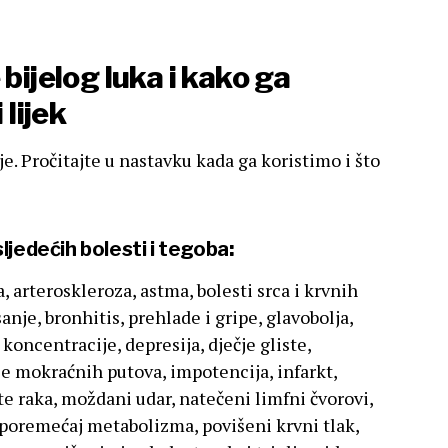
 bijelog luka i kako ga
 lijek
lje. Pročitajte u nastavku kada ga koristimo i što
 sljedećih bolesti i tegoba
:
a, arteroskleroza, astma, bolesti srca i krvnih
sanje, bronhitis, prehlade i gripe, glavobolja,
 koncentracije, depresija, dječje gliste,
cije mokraćnih putova, impotencija, infarkt,
te raka, moždani udar, natečeni limfni čvorovi,
 poremećaj metabolizma, povišeni krvni tlak,