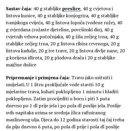
Sastav čaja
: 40 g stabljike
preslice
, 40 g cvjetova i
listova kunice, 40 g stabljike konjogriza, 40 g stabljike
ivanjskoga cvijeća, 40 g listova lopoča (vodene ruže), 40
g zvjezdana (rožaste djeteline, površinski dio), 40 g
cvjetnih vrhova potočnjaka, 40 g žila zečjeg trna, 40 g
stabljike zečjeg trna, 20 g listova ribiza crvenoga, 20 g
listova kadulje, 20 g ive trave, 20 g listova divlje nane, 20
g korijena iđirota, 20 g plodova drača i 20 g stabljike
majčine dušice
Pripremanje i primjena čaja
: Travu jako usitniti i
smiješati. U 1 litru proključale vode staviti 10 g
mješavine trava, kuhati poklopljeno 1 minutu i hladiti
poklopljeno. Zatim procijediti u bocu i piti 3 puta
dnevno po 1 dl prije jela i po pola dl poslije jela. Poslije
svih napitaka uzima se srednja žlica rafiniranog
maslinovog ulja. Djeca do 12 godina starosti taj čaj treba
da piju dnevno 6 puta, po pola dl prije i pola dl poslije