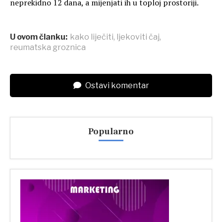
neprekidno 12 dana, a mijenjati ih u toploj prostoriji.
U ovom članku:
kako liječiti
,
ljekoviti čaj
,
reumatska groznica
Ostavi komentar
Popularno