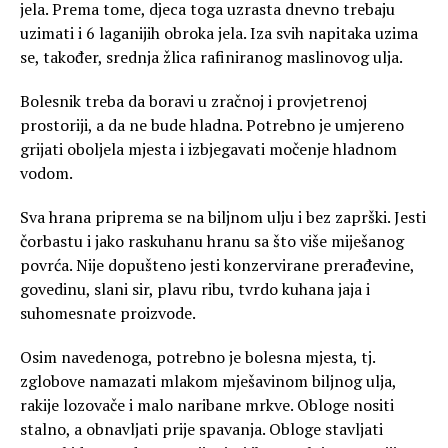
jela. Prema tome, djeca toga uzrasta dnevno trebaju
uzimati i 6 laganijih obroka jela. Iza svih napitaka uzima
se, također, srednja žlica rafiniranog maslinovog ulja.
Bolesnik treba da boravi u zračnoj i provjetrenoj
prostoriji, a da ne bude hladna. Potrebno je umjereno
grijati oboljela mjesta i izbjegavati močenje hladnom
vodom.
Sva hrana priprema se na biljnom ulju i bez zaprški. Jesti
čorbastu i jako raskuhanu hranu sa što više miješanog
povrća. Nije dopušteno jesti konzervirane prerađevine,
govedinu, slani sir, plavu ribu, tvrdo kuhana jaja i
suhomesnate proizvode.
Osim navedenoga, potrebno je bolesna mjesta, tj.
zglobove namazati mlakom mješavinom biljnog ulja,
rakije lozovače i malo naribane mrkve. Obloge nositi
stalno, a obnavljati prije spavanja. Obloge stavljati