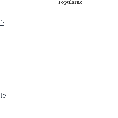
Popularno
l:
 te