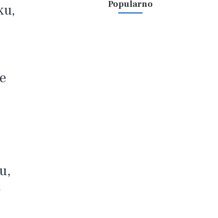
Popularno
ku,
je
u,
i