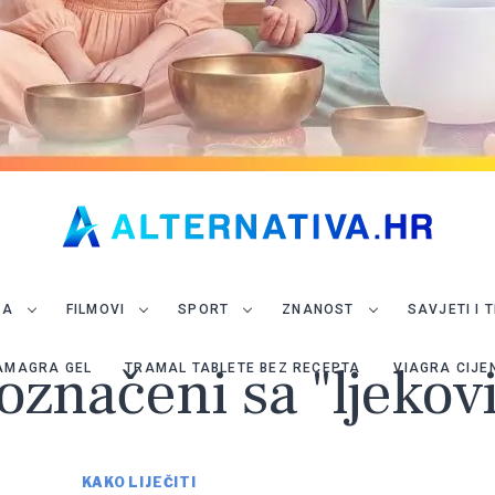
JA
FILMOVI
SPORT
ZNANOST
SAVJETI I 
 označeni sa "ljekovi
AMAGRA GEL
TRAMAL TABLETE BEZ RECEPTA
VIAGRA CIJE
KAKO LIJEČITI