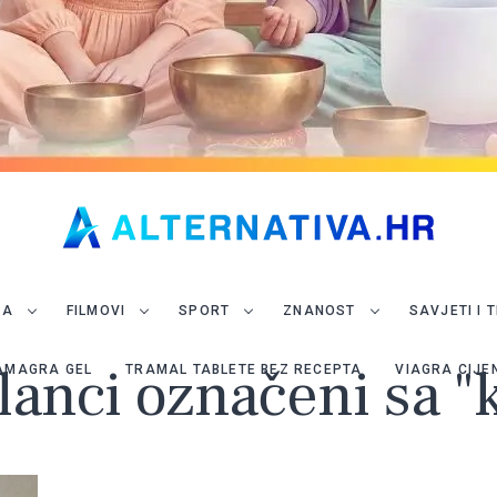
JA
FILMOVI
SPORT
ZNANOST
SAVJETI I 
članci označeni sa "
AMAGRA GEL
TRAMAL TABLETE BEZ RECEPTA
VIAGRA CIJE