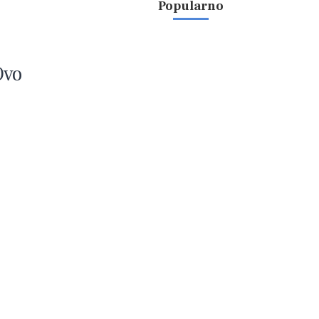
Popularno
Ovo