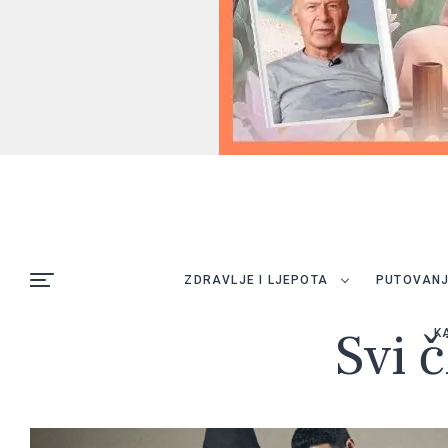
ZDRAVLJE I LJEPOTA
PUTOVAN
Svi 
K