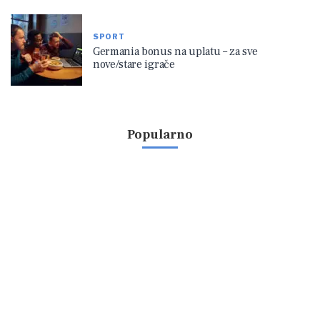
SPORT
Germania bonus na uplatu – za sve
nove/stare igrače
Popularno