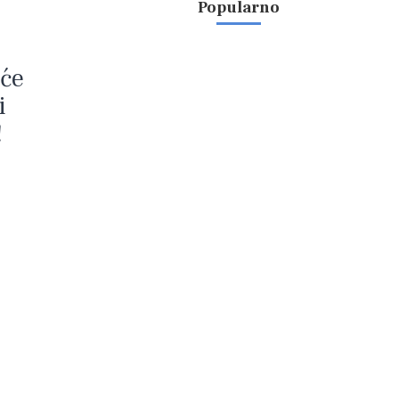
Popularno
 će
i
!