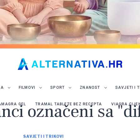
JA
FILMOVI
SPORT
ZNANOST
SAVJETI I 
anci označeni sa "dif
AMAGRA GEL
TRAMAL TABLETE BEZ RECEPTA
VIAGRA CIJE
SAVJETI I TRIKOVI