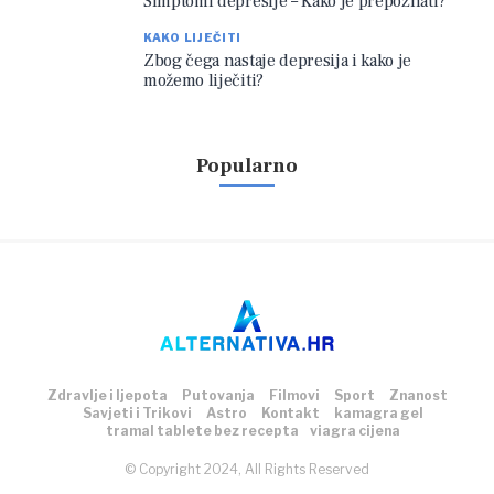
Simptomi depresije – Kako je prepoznati?
KAKO LIJEČITI
Zbog čega nastaje depresija i kako je
možemo liječiti?
Popularno
Zdravlje i ljepota
Putovanja
Filmovi
Sport
Znanost
Savjeti i Trikovi
Astro
Kontakt
kamagra gel
tramal tablete bez recepta
viagra cijena
© Copyright 2024, All Rights Reserved