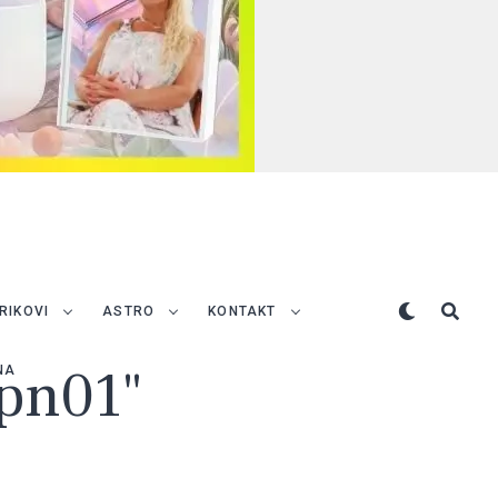
TRIKOVI
ASTRO
KONTAKT
apn01"
NA