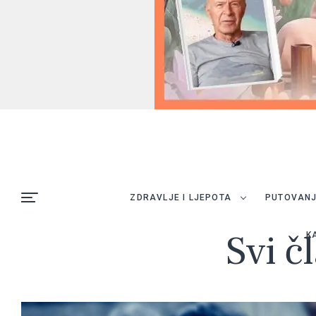
ZDRAVLJE I LJEPOTA
PUTOVAN
Svi č
K