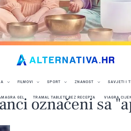
JA
FILMOVI
SPORT
ZNANOST
SAVJETI I 
lanci označeni sa "
AMAGRA GEL
TRAMAL TABLETE BEZ RECEPTA
VIAGRA CIJE