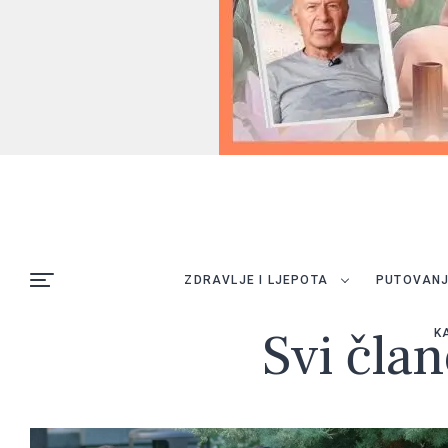
ZDRAVLJE I LJEPOTA
PUTOVAN
Svi član
K