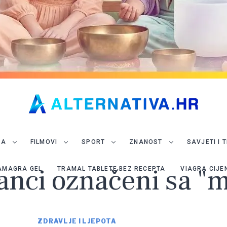
JA
FILMOVI
SPORT
ZNANOST
SAVJETI I 
lanci označeni sa "
AMAGRA GEL
TRAMAL TABLETE BEZ RECEPTA
VIAGRA CIJE
ZDRAVLJE I LJEPOTA