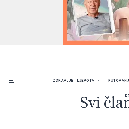
ZDRAVLJE I LJEPOTA
PUTOVAN
Svi čla
K