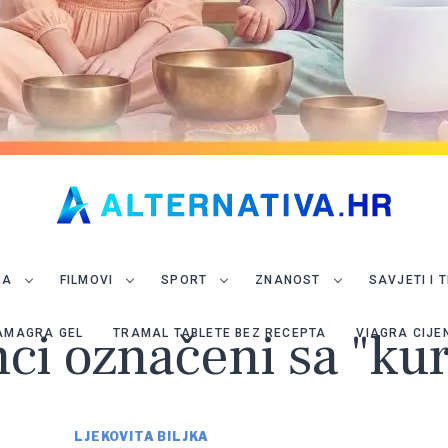
JA
FILMOVI
SPORT
ZNANOST
SAVJETI I 
nci označeni sa "k
AMAGRA GEL
TRAMAL TABLETE BEZ RECEPTA
VIAGRA CIJE
LJEKOVITA BILJKA