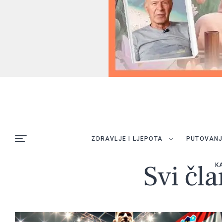
ZDRAVLJE I LJEPOTA
PUTOVAN
Svi čla
K