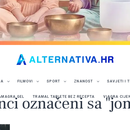
JA
FILMOVI
SPORT
ZNANOST
SAVJETI I 
nci označeni sa "jo
AMAGRA GEL
TRAMAL TABLETE BEZ RECEPTA
VIAGRA CIJE