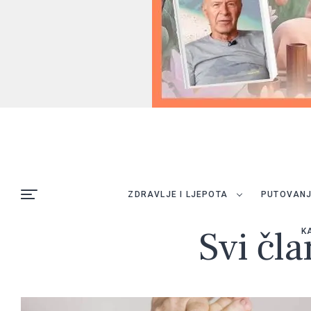
ZDRAVLJE I LJEPOTA
PUTOVAN
Svi čla
K