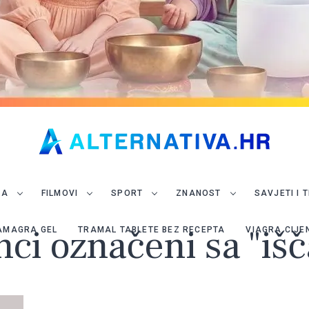
JA
FILMOVI
SPORT
ZNANOST
SAVJETI I 
nci označeni sa "iš
AMAGRA GEL
TRAMAL TABLETE BEZ RECEPTA
VIAGRA CIJE