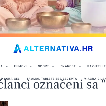
JA
FILMOVI
SPORT
ZNANOST
SAVJETI I 
članci označeni sa 
AMAGRA GEL
TRAMAL TABLETE BEZ RECEPTA
VIAGRA CIJE