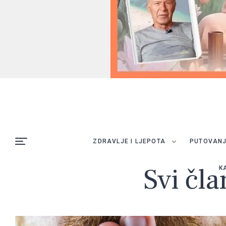
ZDRAVLJE I LJEPOTA
PUTOVAN
Svi čla
K